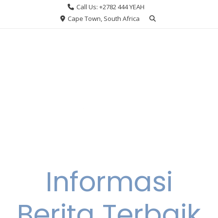
Skip
Call Us: +2782 444 YEAH
to
Cape Town, South Africa
content
Informasi
Berita Terbaik