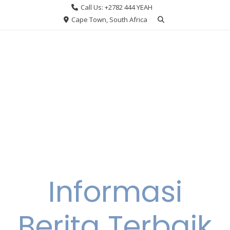
Skip
Call Us: +2782 444 YEAH
to
Cape Town, South Africa
content
Informasi
Berita Terbaik