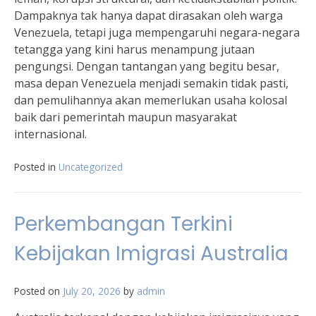
Dampaknya tak hanya dapat dirasakan oleh warga
Venezuela, tetapi juga mempengaruhi negara-negara
tetangga yang kini harus menampung jutaan
pengungsi. Dengan tantangan yang begitu besar,
masa depan Venezuela menjadi semakin tidak pasti,
dan pemulihannya akan memerlukan usaha kolosal
baik dari pemerintah maupun masyarakat
internasional.
Posted in
Uncategorized
Perkembangan Terkini
Kebijakan Imigrasi Australia
Posted on
July 20, 2026
by
admin