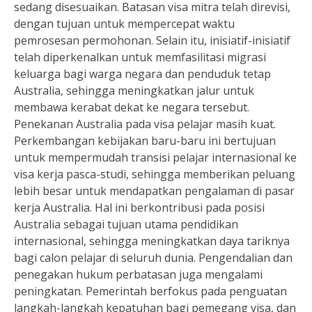
sedang disesuaikan. Batasan visa mitra telah direvisi,
dengan tujuan untuk mempercepat waktu
pemrosesan permohonan. Selain itu, inisiatif-inisiatif
telah diperkenalkan untuk memfasilitasi migrasi
keluarga bagi warga negara dan penduduk tetap
Australia, sehingga meningkatkan jalur untuk
membawa kerabat dekat ke negara tersebut.
Penekanan Australia pada visa pelajar masih kuat.
Perkembangan kebijakan baru-baru ini bertujuan
untuk mempermudah transisi pelajar internasional ke
visa kerja pasca-studi, sehingga memberikan peluang
lebih besar untuk mendapatkan pengalaman di pasar
kerja Australia. Hal ini berkontribusi pada posisi
Australia sebagai tujuan utama pendidikan
internasional, sehingga meningkatkan daya tariknya
bagi calon pelajar di seluruh dunia. Pengendalian dan
penegakan hukum perbatasan juga mengalami
peningkatan. Pemerintah berfokus pada penguatan
langkah-langkah kepatuhan bagi pemegang visa, dan