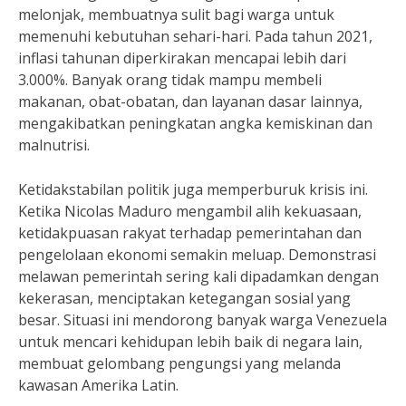
melonjak, membuatnya sulit bagi warga untuk
memenuhi kebutuhan sehari-hari. Pada tahun 2021,
inflasi tahunan diperkirakan mencapai lebih dari
3.000%. Banyak orang tidak mampu membeli
makanan, obat-obatan, dan layanan dasar lainnya,
mengakibatkan peningkatan angka kemiskinan dan
malnutrisi.
Ketidakstabilan politik juga memperburuk krisis ini.
Ketika Nicolas Maduro mengambil alih kekuasaan,
ketidakpuasan rakyat terhadap pemerintahan dan
pengelolaan ekonomi semakin meluap. Demonstrasi
melawan pemerintah sering kali dipadamkan dengan
kekerasan, menciptakan ketegangan sosial yang
besar. Situasi ini mendorong banyak warga Venezuela
untuk mencari kehidupan lebih baik di negara lain,
membuat gelombang pengungsi yang melanda
kawasan Amerika Latin.