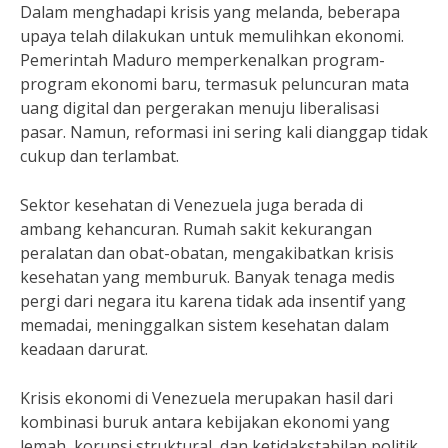
Dalam menghadapi krisis yang melanda, beberapa
upaya telah dilakukan untuk memulihkan ekonomi.
Pemerintah Maduro memperkenalkan program-
program ekonomi baru, termasuk peluncuran mata
uang digital dan pergerakan menuju liberalisasi
pasar. Namun, reformasi ini sering kali dianggap tidak
cukup dan terlambat.
Sektor kesehatan di Venezuela juga berada di
ambang kehancuran. Rumah sakit kekurangan
peralatan dan obat-obatan, mengakibatkan krisis
kesehatan yang memburuk. Banyak tenaga medis
pergi dari negara itu karena tidak ada insentif yang
memadai, meninggalkan sistem kesehatan dalam
keadaan darurat.
Krisis ekonomi di Venezuela merupakan hasil dari
kombinasi buruk antara kebijakan ekonomi yang
lemah, korupsi struktural, dan ketidakstabilan politik.