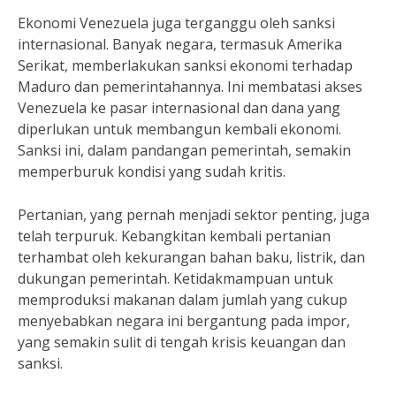
Ekonomi Venezuela juga terganggu oleh sanksi
internasional. Banyak negara, termasuk Amerika
Serikat, memberlakukan sanksi ekonomi terhadap
Maduro dan pemerintahannya. Ini membatasi akses
Venezuela ke pasar internasional dan dana yang
diperlukan untuk membangun kembali ekonomi.
Sanksi ini, dalam pandangan pemerintah, semakin
memperburuk kondisi yang sudah kritis.
Pertanian, yang pernah menjadi sektor penting, juga
telah terpuruk. Kebangkitan kembali pertanian
terhambat oleh kekurangan bahan baku, listrik, dan
dukungan pemerintah. Ketidakmampuan untuk
memproduksi makanan dalam jumlah yang cukup
menyebabkan negara ini bergantung pada impor,
yang semakin sulit di tengah krisis keuangan dan
sanksi.