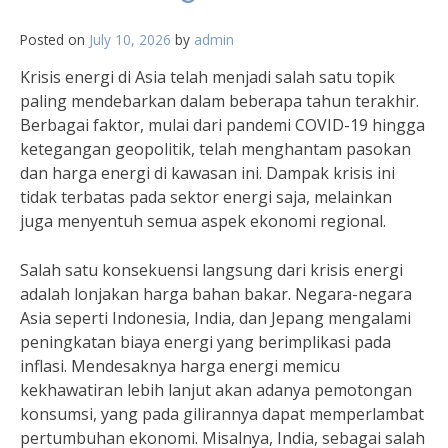
Posted on
July 10, 2026
by
admin
Krisis energi di Asia telah menjadi salah satu topik
paling mendebarkan dalam beberapa tahun terakhir.
Berbagai faktor, mulai dari pandemi COVID-19 hingga
ketegangan geopolitik, telah menghantam pasokan
dan harga energi di kawasan ini. Dampak krisis ini
tidak terbatas pada sektor energi saja, melainkan
juga menyentuh semua aspek ekonomi regional.
Salah satu konsekuensi langsung dari krisis energi
adalah lonjakan harga bahan bakar. Negara-negara
Asia seperti Indonesia, India, dan Jepang mengalami
peningkatan biaya energi yang berimplikasi pada
inflasi. Mendesaknya harga energi memicu
kekhawatiran lebih lanjut akan adanya pemotongan
konsumsi, yang pada gilirannya dapat memperlambat
pertumbuhan ekonomi. Misalnya, India, sebagai salah