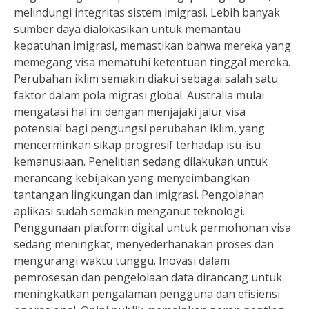
melindungi integritas sistem imigrasi. Lebih banyak
sumber daya dialokasikan untuk memantau
kepatuhan imigrasi, memastikan bahwa mereka yang
memegang visa mematuhi ketentuan tinggal mereka.
Perubahan iklim semakin diakui sebagai salah satu
faktor dalam pola migrasi global. Australia mulai
mengatasi hal ini dengan menjajaki jalur visa
potensial bagi pengungsi perubahan iklim, yang
mencerminkan sikap progresif terhadap isu-isu
kemanusiaan. Penelitian sedang dilakukan untuk
merancang kebijakan yang menyeimbangkan
tantangan lingkungan dan imigrasi. Pengolahan
aplikasi sudah semakin menganut teknologi.
Penggunaan platform digital untuk permohonan visa
sedang meningkat, menyederhanakan proses dan
mengurangi waktu tunggu. Inovasi dalam
pemrosesan dan pengelolaan data dirancang untuk
meningkatkan pengalaman pengguna dan efisiensi