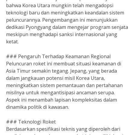
bahwa Korea Utara mungkin telah mengadopsi
teknologi baru dan meningkatkan keandalan sistem
peluncurannya. Pengembangan ini menunjukkan
dedikasi Pyongyang dalam mengejar program senjata
meskipun menghadapi sanksi internasional yang
ketat.
### Pengaruh Terhadap Keamanan Regional
Peluncuran roket ini membuat situasi keamanan di
Asia Timur semakin tegang. Jepang, yang berada
dalam jangkauan potensi misil Korea Utara,
meningkatkan sistem pemantauan dan pertahanan
misilnya untuk mengantisipasi ancaman serupa.
Aspek ini menambah lapisan kompleksitas dalam
dinamika politik di kawasan.
### Teknologi Roket
Berdasarkan spesifikasi teknis yang diperoleh dari