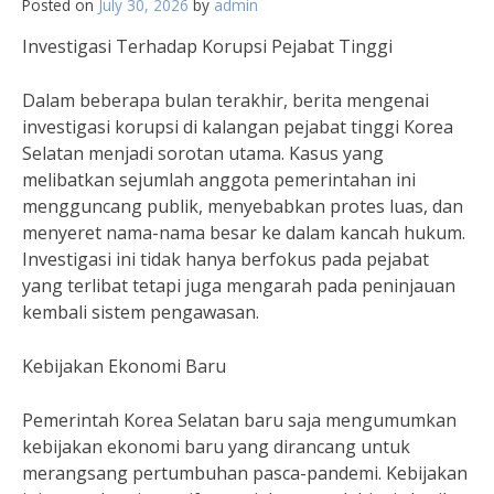
Posted on
July 30, 2026
by
admin
Investigasi Terhadap Korupsi Pejabat Tinggi
Dalam beberapa bulan terakhir, berita mengenai
investigasi korupsi di kalangan pejabat tinggi Korea
Selatan menjadi sorotan utama. Kasus yang
melibatkan sejumlah anggota pemerintahan ini
mengguncang publik, menyebabkan protes luas, dan
menyeret nama-nama besar ke dalam kancah hukum.
Investigasi ini tidak hanya berfokus pada pejabat
yang terlibat tetapi juga mengarah pada peninjauan
kembali sistem pengawasan.
Kebijakan Ekonomi Baru
Pemerintah Korea Selatan baru saja mengumumkan
kebijakan ekonomi baru yang dirancang untuk
merangsang pertumbuhan pasca-pandemi. Kebijakan