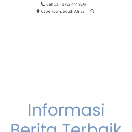
Skip
Call Us: +2782 444 YEAH
to
Cape Town, South Africa
content
Informasi
Berita Terbaik