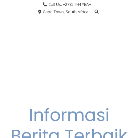
Skip
Call Us: +2782 444 YEAH
to
Cape Town, South Africa
content
Informasi
Berita Terbaik