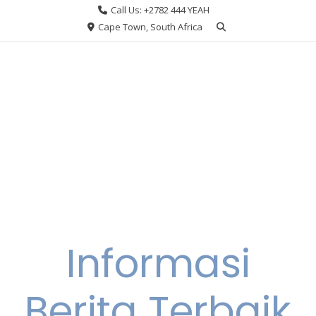
Skip
Call Us: +2782 444 YEAH
to
Cape Town, South Africa
content
Informasi
Berita Terbaik